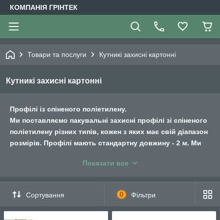
КОМПАНІЯ ГРІНТЕК
Товари та послуги
Кутникі захисні картонні
Кутникі захисні картонні
Профілі із спіненого поліетилену.
Ми поставляємо пакувальні захисні профілі зі спіненого
поліетилену різних типів, кожен з яких має свій діапазон
розмірів. Профілі мають стандартну довжину - 2 м. Ми
також виконуємо нарізку профілів іншої довжини або
Показати все
екструзію профілів довжиною понад 2 м. Стандартна
щільність матеріалу для виробництва профілів з
пінопласту – 33 кг/м3, максимальна – 60 кг/м3.
Сортування
0
Фільтри