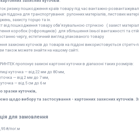
картонних захисних куточків:
ток ризику пошкодження країв товару під час вантажно-розвантажуваль
ація піддона для транспортування: рулонних матеріалів, листових матері
ень, захисту торцю та ін.
ст від пошкодження товару обв'язувальною стрічкою ( захист матеріалів
лення коробок (гофроящиків) для збільшення їхньої вантажності та стій
 останню чергу, естетичний вигляд упакованого товару
ння захисних куточків до товарів на піддоні використовується стретч-п
 ви також можете знайти на нашому сайті.
РИНТЕК пропонує захисні картонні куточки в діапазоні таких розмірів:
иці куточка — від 22 мм до 80 мм,
точка — від 2 мм до 7 мм,
точка — від 5 см до 6 м
 зразки куточків,
ємо щодо вибору та застосування - картонних захисних куточків. 
ція для замовлення
,95 ₴/пог.м