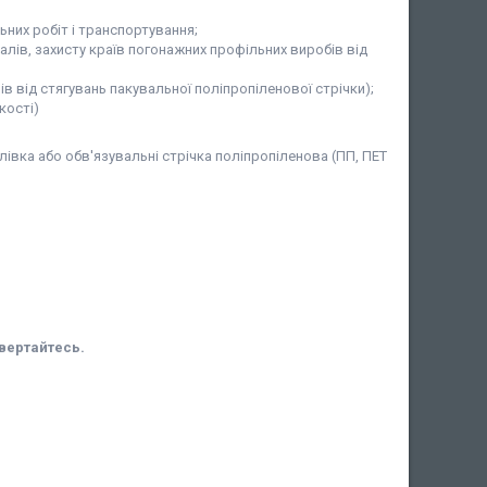
них робіт і транспортування;
алів, захисту країв погонажних профільних виробів від
 від стягувань пакувальної поліпропіленової стрічки);
кості)
лівка або обв'язувальні стрічка поліпропіленова (ПП, ПЕТ
Звертайтесь.