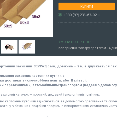
КУПИТИ
+380 (97) 235-63-02
повернення товару протягом 14 дн
артонний захисний 35х35х3,5 мм, довжина — 2 м, відпускається пак
римання захисних картонних кутників:
ька доставка виключно Нова пошта, або Делівері;
ми перевізниками, автомобільним транспортом (надаємо допомогу 
захисний куточок — простий, дешевий і екологічний помічник.
во картонних куточків здійснюється за допомогою пресування та скле
артону в бажаний L-подібний профіль із використанням екологічно чист