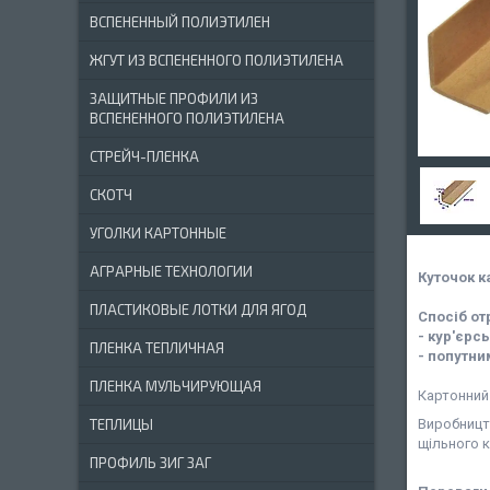
ВСПЕНЕННЫЙ ПОЛИЭТИЛЕН
ЖГУТ ИЗ ВСПЕНЕННОГО ПОЛИЭТИЛЕНА
ЗАЩИТНЫЕ ПРОФИЛИ ИЗ
ВСПЕНЕННОГО ПОЛИЭТИЛЕНА
СТРЕЙЧ-ПЛЕНКА
СКОТЧ
УГОЛКИ КАРТОННЫЕ
АГРАРНЫЕ ТЕХНОЛОГИИ
Куточок к
ПЛАСТИКОВЫЕ ЛОТКИ ДЛЯ ЯГОД
Спосіб от
- кур'єрс
ПЛЕНКА ТЕПЛИЧНАЯ
- попутни
ПЛЕНКА МУЛЬЧИРУЮЩАЯ
Картонний 
ТЕПЛИЦЫ
Виробницт
щільного к
ПРОФИЛЬ ЗИГ ЗАГ