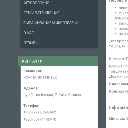
Переваги 
АГРОВОЛОКНО
виня
СЕТКИ ЗАТЕНЯЮЩИЕ
фікс
пошкодж
ВЫРАЩИВАНИЕ МИКРОЗЕЛЕНИ
захи
поси
О НАС
не в
Для кріпле
ОТЗЫВЫ
тощо), які
Компанія Г
КОНТАКТИ
Ширина пол
Товщина ку
Довжина ку
КОМПАНІЯ ГРІНТЕК
Висилаємо
Консульту
вул.Голосіївська, 7, Київ, Україна
Інформа
+380 (97) 235-63-02
Ціна:
від 5
+380 (50) 411-03-10