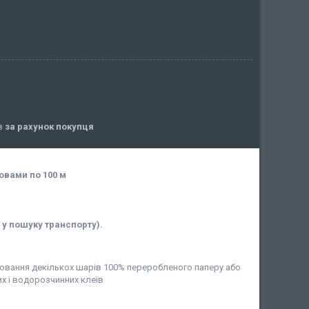
ів
за рахунок покупця
овами по 100 м
у пошуку транспорту).
ювання декількох шарів 100% переробленого паперу або
их і водорозчинних клеїв