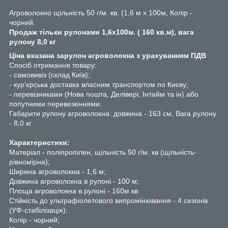
Агроволокно щільність 50 г/м. кв. (1,6 м х 100м, Колір -
чорний.
Продаж тільки рулонами 1,6х100м. ( 160 кв.м), вага
рулону 8,0 кг
Ціна вказана зарулон агроволокна з урахуванням ПДВ
Спосіб отримання товару:
- самовивіз (склад Київ);
- кур'єрська доставка власним транспортом по Києву;
- перевізниками (Нова пошта, Делівері, Інтайм та ін) або
попутними перевезеннями.
Габарити рулону агроволокна: довжина - 163 см, Вага рулону
- 8,0 кг
Характеристики:
Матеріал - поліпропілен, щільність 50 г/м. кв (щільність-
рівномірна);
Ширина агроволокна - 1,6 м;
Довжина агроволокна в рулоні - 100 м;
Площа агроволокна в рулоні - 160м.кв
Стійкість до ультрафіолетового випромінювання - 4 сезонів
(УФ-стабілізація):
Колір - чорний;