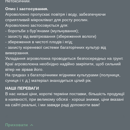
Нетоксичний.
Опис і застосування.
Агроволокно пропускає повітря і воду, забезпечуючи
сприятливий мікроклімат для росту рослин.
Агроволокно застосовується
для:
- боротьби з бур'янами (мульчування);
- захисту від вивітрювання (збереження вологи)
- збереження в чистоті плодів і ягід;
- захисту кореневої системи багаторічних культур від
вимерзання.
Укладання агроволокна проводиться безпосередньо на грунт.
Краї агроволокна необхідно надійно закріпити, щоб сильний
вітер не зірвав його.
На грядках з багаторічними ягідними культурами (полуниця,
суниця і т. д.) матеріал знаходиться цілий рік.
НАШІ ПЕРЕВАГИ
В нас низькі ціни, короткі терміни поставки, більшість продукції
в наявності, при великому обсязі - хороші знижки, ціни вказані
на сайті реальні, і ми завжди раді допомогти вам!
Приховати