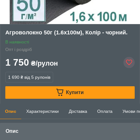
Агроволокно 50г (1.6х100м), Колір - чорний.
В наявності
Опт і роздріб
1 750
₴/рулон
1 690 ₴
від 5 рулонів
Купити
Опис
Характеристики
Доставка
Оплата
Умови п
Опис