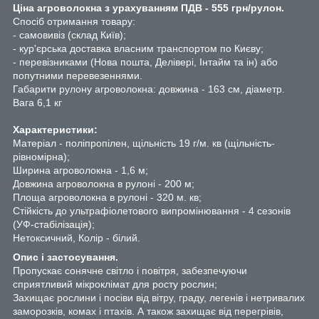
Ціна агроволокна з урахуванням ПДВ - 555 грн/рулон.
Спосіб отримання товару:
- самовивіз (склад Київ);
- кур'єрська доставка власним транспортом по Києву;
- перевізниками (Нова пошта, Делівері, Інтайм та ін) або
попутними перевезеннями.
Габарити рулону агроволокна: довжина - 163 см, діаметр.
Вага 6,1 кг
Характеристики:
Матеріал - поліпропілен, щільність 19 г/м. кв (щільність-
рівномірна);
Ширина агроволокна - 1,6 м;
Довжина агроволокна в рулоні - 200 м;
Площа агроволокна в рулоні - 320 м. кв;
Стійкість до ультрафіолетового випромінювання - 4 сезонів
(УФ-стабілізація);
Нетоксичний, Колір - білий.
Опис і застосування.
Пропускає сонячне світло і повітря, забезпечуючи
сприятливий мікроклімат для росту рослин;
Захищає рослини і посіви від вітру, граду, легенів і нетривалих
заморозків, комах і птахів. А також захищає від перегрівів,