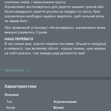
сонячних опіків. і пересихання грунту.
Агроволокно застосовується для укриття низьких тунелів або
безпосереднього укриття рослин на грядках по листу.
Краї
агроволокна необхідно надійно закріпити, щоб сильний вітер
не зірвав його.
При правильній установці і обслуговуванні, агроволокно може
використовуватись 5 років.
НАШІ ПЕРЕВАГИ
В нас низькі ціни, короткі терміни поставки, більшість продукції
в наявності, при великому обсязі - хороші знижки, ціни вказані
на сайті реальні, і ми завжди раді допомогти вам!
Приховати
Характеристики
Основні
Тип
Агроволокно
Колір
Білий