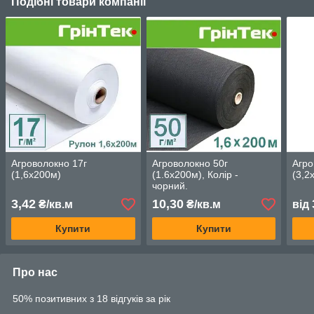
Подібні товари компанії
Агроволокно 17г
Агроволокно 50г
Агро
(1,6х200м)
(1.6х200м), Колір -
(3,2
чорний.
3,42
10,30
₴/кв.м
₴/кв.м
від
Купити
Купити
Про нас
50% позитивних з 18 відгуків за рік