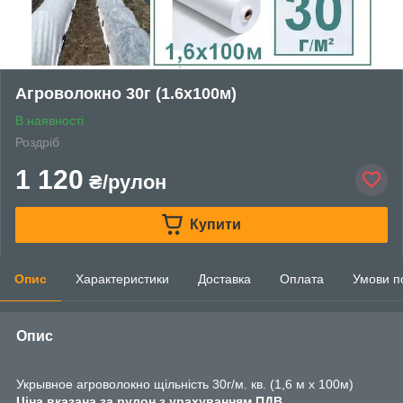
Агроволокно 30г (1.6х100м)
В наявності
Роздріб
1 120
₴/рулон
Купити
Опис
Характеристики
Доставка
Оплата
Умови п
Опис
Укрывное агроволокно щільність 30г/м. кв. (1,6 м х 100м)
Ціна вказана за рулон з урахуванням ПДВ.