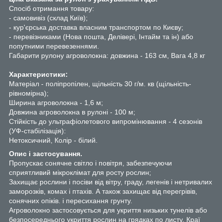
Спосіб отримання товару:
- самовивіз (склад Київ);
- кур'єрська доставка власним транспортом по Києву;
- перевізниками (Нова пошта, Делівері, Інтайм та ін) або
попутними перевезеннями.
Габарити рулону агроволокна: довжина - 163 см, Вага 4,8 кг
Характеристики:
Матеріал - поліпропілен, щільність 30 г/м. кв (щільність-
рівномірна);
Ширина агроволокна - 1,6 м;
Довжина агроволокна в рулоні - 100 м;
Стійкість до ультрафіолетового випромінювання - 4 сезонів
(УФ-стабілізація):
Нетоксичний, Колір - білий.
Опис і застосування.
Пропускає сонячне світло і повітря, забезпечуючи
сприятливий мікроклімат для росту рослин;
Захищає рослини і посіви від вітру, граду, легенів і нетривалих
заморозків, комах і птахів. А також захищає від перегрівів,
сонячних опіків. і пересихання грунту.
Агроволокно застосовується для укриття низьких тунелів або
безпосереднього укриття рослин на грядках по листу.
Краї