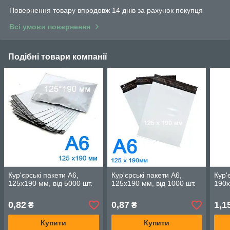
Повернення товару впродовж 14 днів за рахунок покупця
Всі умови повернення
Подібні товари компанії
Кур'єрські пакети А6,
Кур'єрські пакети А6,
Кур'
125х190 мм, від 5000 шт.
125х190 мм, від 1000 шт.
190х
0,82
0,87
1,1
₴
₴
Купити
Купити