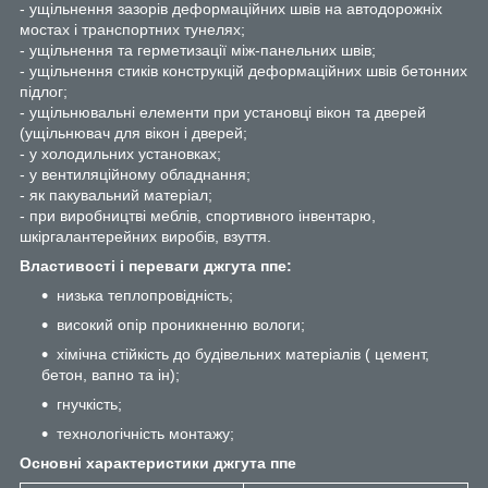
- ущільнення зазорів деформаційних швів на автодорожніх
мостах і транспортних тунелях;
- ущільнення та герметизації між-панельних швів;
- ущільнення стиків конструкцій деформаційних швів бетонних
підлог;
- ущільнювальні елементи при установці вікон та дверей
(ущільнювач для вікон і дверей;
- у холодильних установках;
- у вентиляційному обладнання;
- як пакувальний матеріал;
- при виробництві меблів, спортивного інвентарю,
шкіргалантерейних виробів, взуття.
Властивості і переваги джгута ппе:
низька теплопровідність;
високий опір проникненню вологи;
хімічна стійкість до будівельних матеріалів ( цемент,
бетон, вапно та ін);
гнучкість;
технологічність монтажу;
Основні характеристики джгута ппе