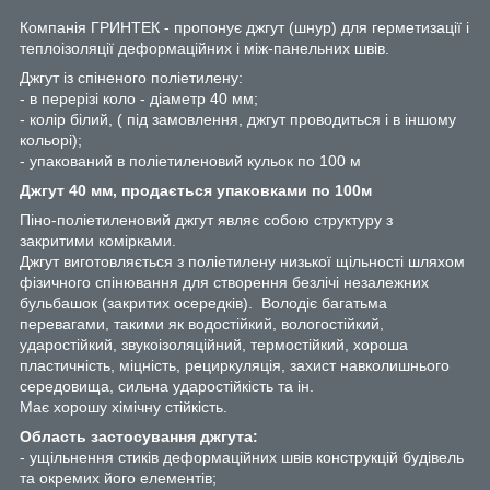
Компанія ГРИНТЕК - пропонує джгут (шнур) для герметизації і
теплоізоляції деформаційних і між-панельних швів.
Джгут із спіненого поліетилену:
- в перерізі коло - діаметр 40 мм;
- колір білий, ( під замовлення, джгут проводиться і в іншому
кольорі);
- упакований в поліетиленовий кульок по 100 м
Джгут 40 мм, продається упаковками по 100м
Піно-поліетиленовий джгут являє собою структуру з
закритими комірками.
Джгут виготовляється з поліетилену низької щільності шляхом
фізичного спінювання для створення безлічі незалежних
бульбашок (закритих осередків). Володіє багатьма
перевагами, такими як водостійкий, вологостійкий,
ударостійкий, звукоізоляційний, термостійкий, хороша
пластичність, міцність, рециркуляція, захист навколишнього
середовища, сильна ударостійкість та ін.
Має хорошу хімічну стійкість.
Область застосування джгута:
- ущільнення стиків деформаційних швів конструкцій будівель
та окремих його елементів;