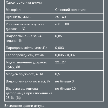
Характеристики джгута
Матеріал
Спінений поліетилен
Щільність, кг/м3
25...40
Робочий температурний
-60...+80
діапазон, °С
Водопоглинання за 24
0,85
години, %
Паропроникність, мг/мчПа
0,003
Теплопровідність, Вт/мК
0,035 - 0,037
Індекс зниження ударного
22...27
шуму, Дб
Модуль пружності, мПА
0,5
Водопоглинання по масі, %
не більше 3
Відносна залишкова
не більше 10
деформація при стисканні на
25 %, (%)
Висилаємо зразки джгута,