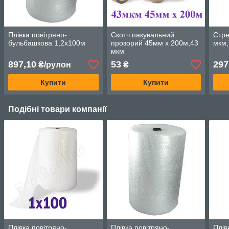
Плівка повітряно-
Скотч пакувальний
Стре
бульбашкова 1,2х100м
прозорий 45мм х 200м,43
мкм,
мкм
897,10
53
297
₴/рулон
₴
Купити
Купити
Подібні товари компанії
Плівка повітряно-
Плівка повітряно-
Плів