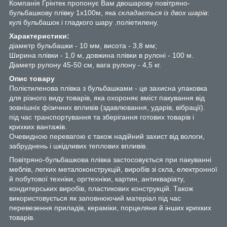
Компанія Грінтек пропонує Вам двошарову повітряно-
бульбашкову плівку 1х100м, яка
складається із двох шарів
:
кулі бульбашок і гладкого шару .поліетилену.
Характеристики:
діаметр бульбашки - 10 мм, висота - 3,8 мм;
Ширина плівки - 1,0 м, довжина плівки в рулоні - 100 м.
Діаметр рулону 45-50 см, вага рулону - 4,5 кг.
Опис товару
Полієтиленова плівка з бульбашками - це захисна упаковка
для різного виду товарів, яка охороняє вміст пакування від
зовнішніх фізичних впливів (здавлювання, ударів, вібрації).
під час транспортування та зберігання готових товарів і
крихких вантажів.
Очевидною перевагою є також надійний захист від вологи,
забруднень і шкідливих теплових впливів.
Повітряно-бульбашкова плівка застосовується при пакуванні
меблів, легких металоконструкцій, виробів зі скла, електронної
й побутової техніки, оргтехніки, картин, антикваріату,
кондитерських виробів, пластикових конструкцій. Також
використовується як заповнюючий матеріал під час
перевезення приладів, кераміки, порцеляни й інших крихких
товарів.