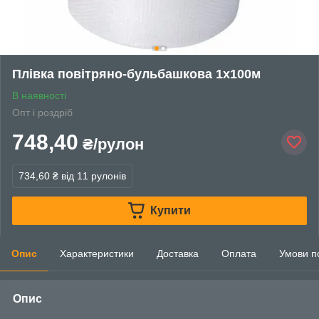
Плівка повітряно-бульбашкова 1х100м
В наявності
Опт і роздріб
748,40
₴/рулон
734,60 ₴
від 11 рулонів
Купити
Опис
Характеристики
Доставка
Оплата
Умови п
Опис