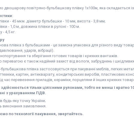
о двошарову повітряно-бульбашкову плівку 1х100м, яка складається із 
стики:
івки - 45 мкм. діаметр бульбашки - 10 мм, висота - 3,8 мм;
вки - 1,0 м, довжина плівки в рулоні - 100 м.
 - 4,5 кг.
ару
ова плівка з бульбашками - це захисна упаковка для різного виду товар
давлювання, ударів, вібрації).
анспортування та зберігання готових товарів і крихких вантажів.
перевагою є також надійний захист від вологи, забруднень і шкідливих
бульбашкова плівка застосовується при пакуванні меблів, легких метало
ргтехніки, картин, антикваріату, кондитерських виробів, пластикових к
ід час перевезення приладів, кераміки, порцеляни й інших крихких товар
здійснюється тільки цілісними рулонами, тобто не менш і кратно 10
ані з урахуванням ПДВ.
в будь-яку точку України;
ть виконання замовлення.
ємо по технології пакування, звертайтесь.