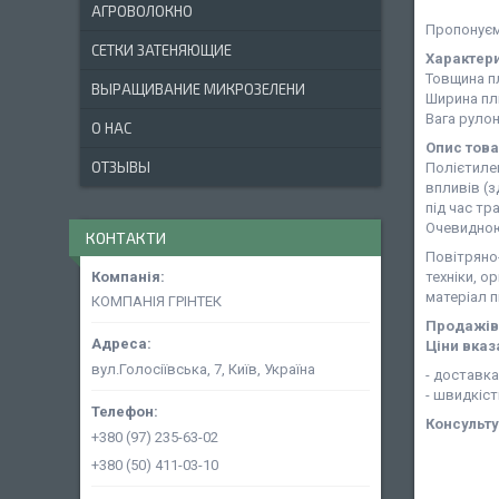
АГРОВОЛОКНО
Пропонуєм
СЕТКИ ЗАТЕНЯЮЩИЕ
Характери
Товщина пл
ВЫРАЩИВАНИЕ МИКРОЗЕЛЕНИ
Ширина плі
Вага рулону
О НАС
Опис тов
ОТЗЫВЫ
Полієтилен
впливів (з
під час тр
Очевидною 
КОНТАКТИ
Повітряно-
техніки, о
матеріал п
КОМПАНІЯ ГРІНТЕК
Продажів 
Ціни вказ
вул.Голосіївська, 7, Київ, Україна
- доставка
- швидкіс
Консульту
+380 (97) 235-63-02
+380 (50) 411-03-10