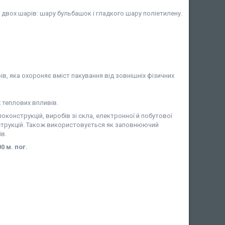
двох шарів: шару бульбашок і гладкого шару поліетилену.
ів, яка охороняє вміст пакування від зовнішніх фізичних
 теплових впливів.
конструкцій, виробів зі скла, електронної й побутової
онструкцій. Також використовується як заповнюючий
ів.
0 м. пог.