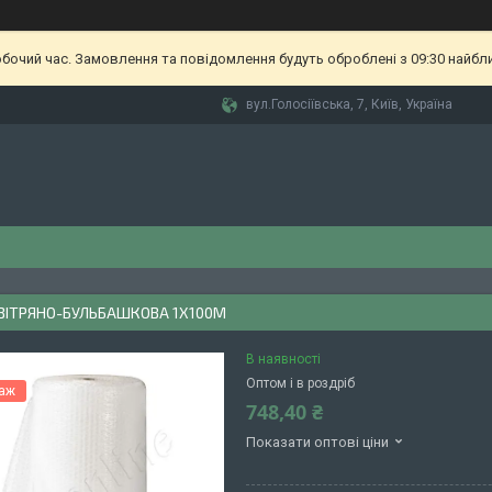
обочий час. Замовлення та повідомлення будуть оброблені з 09:30 найбл
вул.Голосіївська, 7, Київ, Україна
ОВІТРЯНО-БУЛЬБАШКОВА 1Х100М
В наявності
Оптом і в роздріб
даж
748,40 ₴
Показати оптові ціни