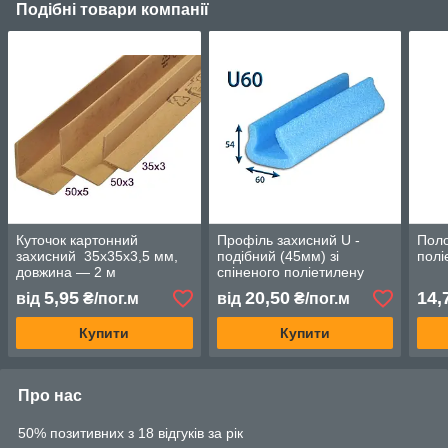
Подібні товари компанії
Куточок картонний
Профіль захисний U -
Поло
захисний 35х35х3,5 мм,
подібний (45мм) зі
полі
довжина — 2 м
спіненого поліетилену
5,95
20,50
14,
від
₴/пог.м
від
₴/пог.м
Купити
Купити
Про нас
50% позитивних з 18 відгуків за рік