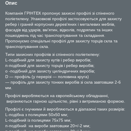
Опис
Компанія ГРІНТЕК пропонує захисні профілі зі спіненого
поліетилену. Упаковкові профілі застосовуються для захисту
ребер і граней корпусних дерев'яних і металевих меблів,
фасадів від ударів, вм'ятин, відколів, подряпин та інших
пошкоджень під час транспортування та складання.
Пропонуємо спеціальні профілі для захисту торців скла та
транспортування скла.
Типи захисних профілів зі спіненого поліетилену:
L-подібний для захисту кутів і ребер виробів;
п-подібний для захисту торців і ребер виробів;
о -подібний для захисту циліндричних виробів;
D — профіль (у перерізі — половина круга)
— профіль для захисту тонких виробів зі скла завтовшки 2-6
мм.
Профілі виробляються на європейському обладнанні,
вирізняються гарною щільністю, рівні з витриманою формою.
Профілі є гнучкими й виробляються в діапазоні таких розмірів:
L-подібна з полицями 50х50 мм;
L-подібний із полицями 75х75 мм;
п-подібний на вироби завтовшки 20+/-2 мм;