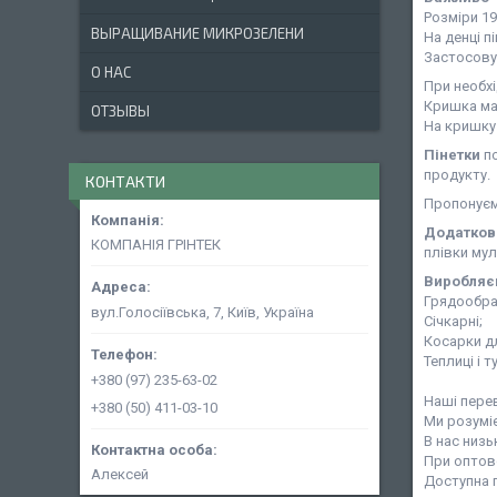
Розміри 19
ВЫРАЩИВАНИЕ МИКРОЗЕЛЕНИ
На денці п
Застосовує
О НАС
При необх
Кришка має
ОТЗЫВЫ
На кришку 
Пінетки
п
продукту.
КОНТАКТИ
Пропонуєм
Додатково
КОМПАНІЯ ГРІНТЕК
плівки мул
Виробляє
Грядообраз
вул.Голосіївська, 7, Київ, Україна
Січкарні;
Косарки дл
Теплиці і 
+380 (97) 235-63-02
Наші пере
+380 (50) 411-03-10
Ми розуміє
В нас низь
При оптово
Алексей
Доступна п