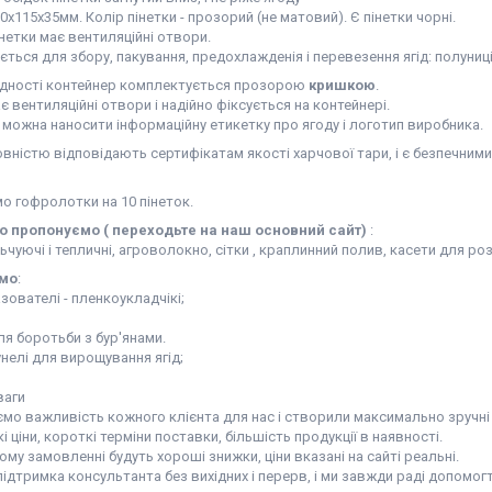
0х115х35мм. Колір пінетки - прозорий (не матовий). Є пінетки чорні.
інетки має вентиляційні отвори.
ться для збору, пакування, предохлажденія і перевезення ягід: полуниці
ідності контейнер комплектується прозорою
кришкою
.
 вентиляційні отвори і надійно фіксується на контейнері.
можна наносити інформаційну етикетку про ягоду і логотип виробника.
овністю відповідають сертифікатам якості харчової тари, і є безпечними
о гофролотки на 10 пінеток.
 пропонуємо ( переходьте на наш основний сайт)
:
ьчуючі і тепличні, агроволокно, сітки , краплинний полив, касети для ро
мо
:
ователі - пленкоукладчікі;
я боротьби з бур'янами.
тунелі для вирощування ягід;
ваги
мо важливість кожного клієнта для нас і створили максимально зручні 
кі ціни, короткі терміни поставки, більшість продукції в наявності.
му замовленні будуть хороші знижки, ціни вказані на сайті реальні.
ідтримка консультанта без вихідних і перерв, і ми завжди раді допомог