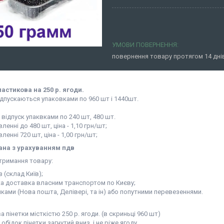
повернення товару протягом 14 дн
ластикова на 250 р. ягоди.
дпускаються упаковками по 960 шт і 1440шт.
ідпуск упаквками по 240 шт, 480 шт.
ленні до 480 шт, ціна - 1,10 грн/шт;
ленні 720 шт, ціна - 1,00 грн/шт;
ана з урахуванням пдв
тримання товару:
з (склад Київ);
ька доставка власним транспортом по Києву;
иками (Нова пошта, Делівері, та ін) або попутними перевезеннями.
 пінетки місткістю 250 р. ягоди. (в скриньці 960 шт)
 обідок пінетки загнутий вниз, і не ріже ягоду