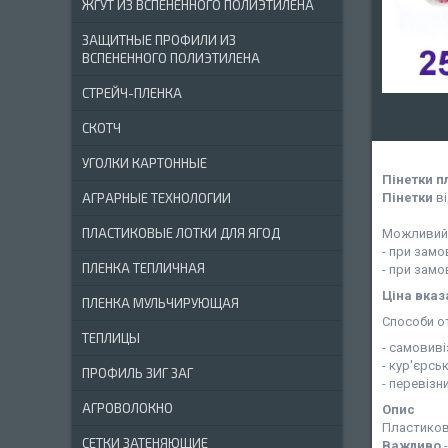
ЖГУТ ИЗ ВСПЕНЕННОГО ПОЛИЭТИЛЕНА
ЗАЩИТНЫЕ ПРОФИЛИ ИЗ
ВСПЕНЕННОГО ПОЛИЭТИЛЕНА
СТРЕЙЧ-ПЛЕНКА
СКОТЧ
УГОЛКИ КАРТОННЫЕ
Пінетки п
Пінетки
ві
АГРАРНЫЕ ТЕХНОЛОГИИ
ПЛАСТИКОВЫЕ ЛОТКИ ДЛЯ ЯГОД
Можливий в
- при замов
ПЛЕНКА ТЕПЛИЧНАЯ
- при замов
Ціна вказ
ПЛЕНКА МУЛЬЧИРУЮЩАЯ
Способи о
ТЕПЛИЦЫ
- самовиві
- кур'єрс
ПРОФИЛЬ ЗИГ ЗАГ
- перевізн
АГРОВОЛОКНО
Опис
Пластикова
СЕТКИ ЗАТЕНЯЮЩИЕ
Важливо
-