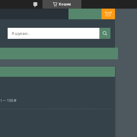
Кошик
і — 150 ₴