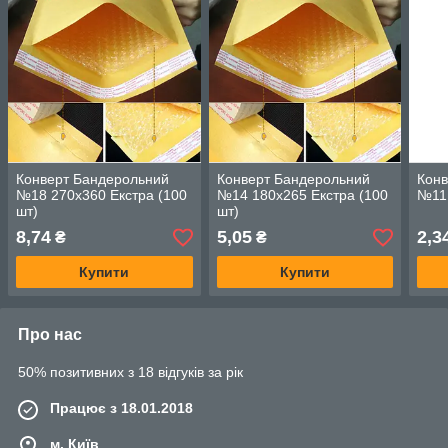
Конверт Бандерольний
Конверт Бандерольний
Конв
№18 270х360 Екстра (100
№14 180х265 Екстра (100
№11 
шт)
шт)
8,74
5,05
2,3
₴
₴
Купити
Купити
Про нас
50% позитивних з 18 відгуків за рік
Працює з 18.01.2018
м. Київ