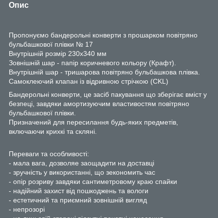
Опис
Пропонуємо бандерольні конверти з прошарком повітряно
бульбашкової плівки № 17
Внутрішній розмір 230х340 мм
Зовнішній шар - папір коричневого кольору (Крафт).
Внутрішній шар - тришарова повітряно бульбашкова плівка.
Самоклеючий клапан із відривною стрічкою (CKL)
Бандерольні конверти, це засіб пакування що зберігає вміст у
безпеці, завдяки амортизуючим властивостям повітряно
бульбашкової плівки.
Призначений для пересилання будь-яких предметів,
включаючи крихкі та скляні.
Переваги та особливості:
- мала вага, дозволяе заощадити на доставці
- зручність у використанні, що зекономить час
- опір розриву завдяки сантиметровому краю спайки
- надійний захист від пошкоджень та вологи
- естетичний та приємний зовнішній вигляд
- непрозорі