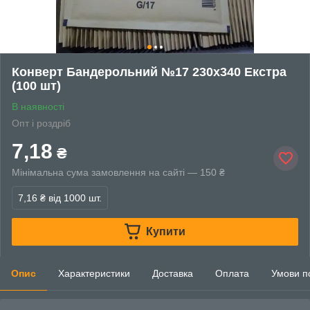
Конверт Бандерольний №17 230х340 Екстра
(100 шт)
В наявності
Опт і роздріб
7,18
₴
Мінімальна сума замовлення на сайті — 150 ₴
7,16 ₴
від 1000 шт.
Купити
Опис
Характеристики
Доставка
Оплата
Умови п